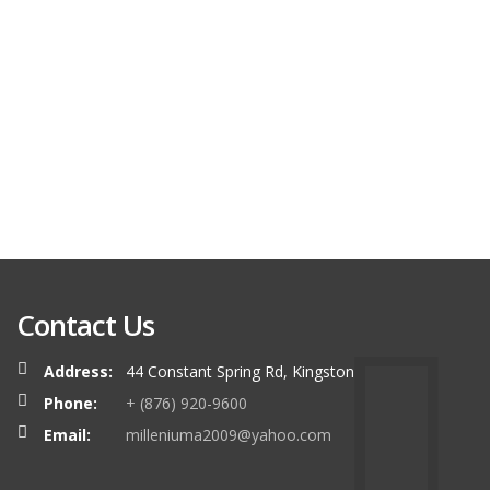
Contact Us
Address:
44 Constant Spring Rd, Kingston
Phone:
+ (876) 920-9600
Email:
milleniuma2009@yahoo.com